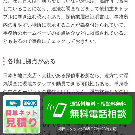
だ。逆に言えば、届出をしていない探偵は、無許可で営業
していることになり、違法な調査などをして依頼主をトラ
ブルに巻き込む恐れもある。探偵業届出証明書は、事務所
内の見やすい場所に表示することが義務付けられていて、
事務所のホームページの拠点紹介などに掲載されているこ
ともあるので事前にチェックしておきたい。
各地に拠点がある
日本各地に支店・支社がある探偵事務所なら、遠方での浮
気調査に現地スタッフを動員できる可能性もある。単身赴
任中のターゲットの居住地はもちろん、浮気旅行などの目
的地がわかっていれば、その最寄りの拠点の調査員が、旅
行当日に目的地の駅や空港に張り込む。そして、ターゲッ
トが到着したところから尾行を開始し、浮気相手とのデー
トからホテルに入るまでを追跡・撮影すればいい。このよ
専門スタッフが365日7時~23時対応
うな形の調査であれば、調査員の出張費が不要になるし、