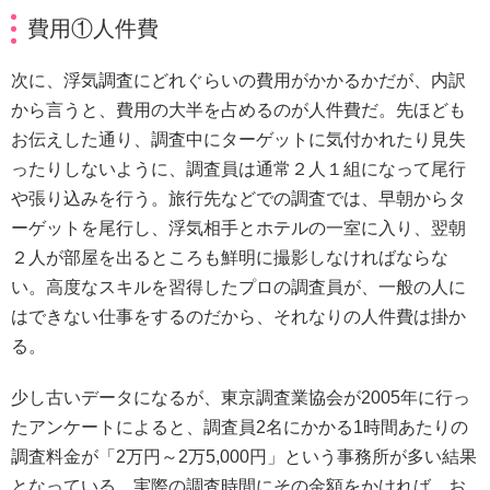
費用①人件費
次に、浮気調査にどれぐらいの費用がかかるかだが、内訳
から言うと、費用の大半を占めるのが人件費だ。先ほども
お伝えした通り、調査中にターゲットに気付かれたり見失
ったりしないように、調査員は通常２人１組になって尾行
や張り込みを行う。旅行先などでの調査では、早朝からタ
ーゲットを尾行し、浮気相手とホテルの一室に入り、翌朝
２人が部屋を出るところも鮮明に撮影しなければならな
い。高度なスキルを習得したプロの調査員が、一般の人に
はできない仕事をするのだから、それなりの人件費は掛か
る。
少し古いデータになるが、東京調査業協会が2005年に行っ
たアンケートによると、調査員2名にかかる1時間あたりの
調査料金が「2万円～2万5,000円」という事務所が多い結果
となっている。実際の調査時間にその金額をかければ、お