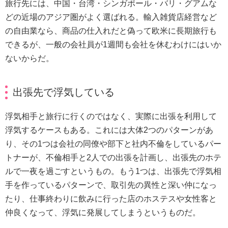
旅行先には、中国・台湾・シンガポール・バリ・グアムな
どの近場のアジア圏がよく選ばれる。輸入雑貨店経営など
の自由業なら、商品の仕入れだと偽って欧米に長期旅行も
できるが、一般の会社員が1週間も会社を休むわけにはいか
ないからだ。
出張先で浮気している
浮気相手と旅行に行くのではなく、実際に出張を利用して
浮気するケースもある。これには大体2つのパターンがあ
り、その1つは会社の同僚や部下と社内不倫をしているパー
トナーが、不倫相手と2人での出張を計画し、出張先のホテ
ルで一夜を過ごすというもの。もう1つは、出張先で浮気相
手を作っているパターンで、取引先の異性と深い仲になっ
たり、仕事終わりに飲みに行った店のホステスや女性客と
仲良くなって、浮気に発展してしまうというものだ。