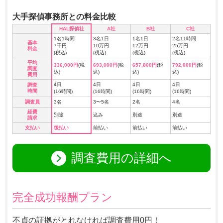
大手探偵事務所との料金比較
HAL探偵社
A社
B社
C社
1名1時間
3名1日
1名1日
2名11時間
基本
7千円
10万円
12万円
25万円
料金
(税込)
(税込)
(税込)
(税込)
平均
336,000円
(税
693,000円
(税
657,800円
(税
792,000円
(税
調査
込)
込)
込)
込)
費用
4日
4日
4日
4日
調査
時間
(16時間)
(16時間)
(16時間)
(16時間)
調査員
3名
3〜5名
2名
4名
経費
別途
込み
別途
別途
請求
支払い
後払い
前払い
前払い
前払い
調査費用の詳細へ
完全成功報酬プラン
不貞の証拠がとれなければ調査費用0円！