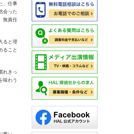
た、仕事
然会った
、無責任
入ると理
めること
慣れきっ
を味わう