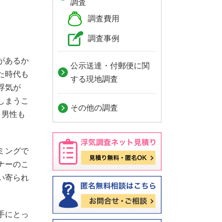
調査
調査費用
調査事例
があるか
公示送達・付郵便に関
た時代も
する現地調査
浮気が
しまうこ
その他の調査
う男性も
ミングで
ナーのこ
い寄られ
手にとっ