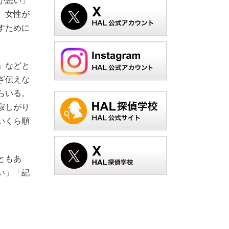
が悪い」
、女性が
すために
」などと
ざ伝えな
らいる。
寂しがり
いくら順
ともあ
い」「記