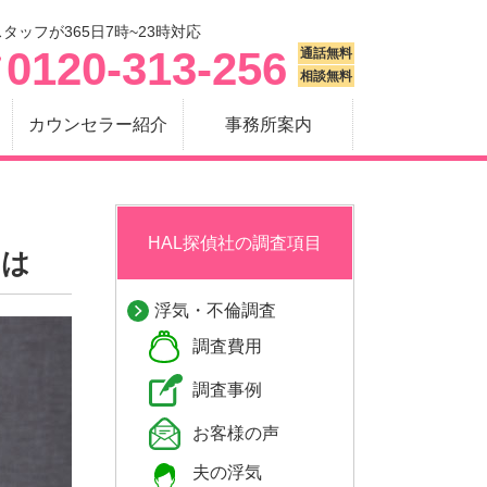
タッフが365日7時~23時対応
0120-313-256
通話無料
相談無料
カウンセラー紹介
事務所案内
HAL探偵社の調査項目
とは
浮気・不倫調査
調査費用
調査事例
お客様の声
夫の浮気