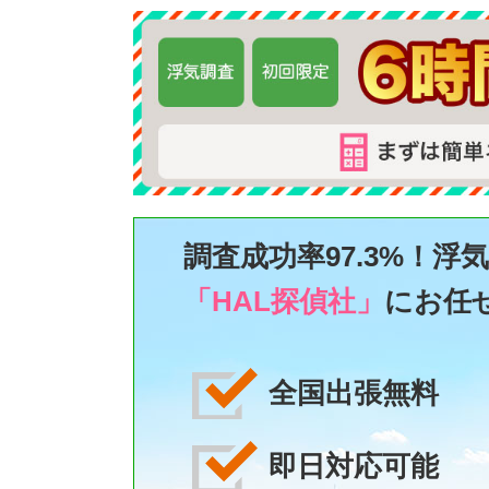
調査成功率97.3%！
浮
「HAL探偵社」
に
お任
全国出張無料
即日対応可能