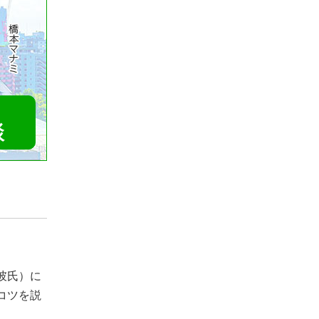
談
彼氏）に
コツを説