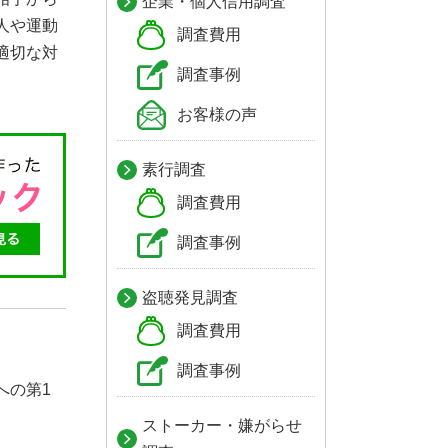
企業・個人信用調査
人や運動
調査費用
適切な対
調査事例
お客様の声
素行調査
調査費用
調査事例
盗聴発見調査
調査費用
調査事例
への第1
ストーカー・嫌がらせ