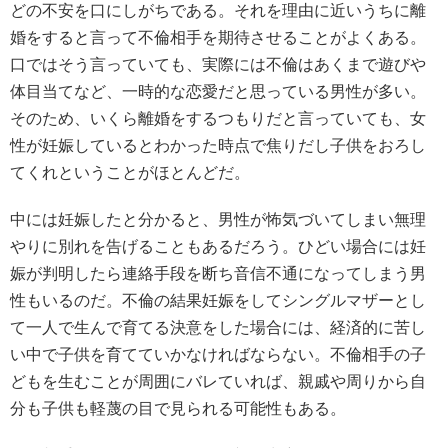
どの不安を口にしがちである。それを理由に近いうちに離
婚をすると言って不倫相手を期待させることがよくある。
口ではそう言っていても、実際には不倫はあくまで遊びや
体目当てなど、一時的な恋愛だと思っている男性が多い。
そのため、いくら離婚をするつもりだと言っていても、女
性が妊娠しているとわかった時点で焦りだし子供をおろし
てくれということがほとんどだ。
中には妊娠したと分かると、男性が怖気づいてしまい無理
やりに別れを告げることもあるだろう。ひどい場合には妊
娠が判明したら連絡手段を断ち音信不通になってしまう男
性もいるのだ。不倫の結果妊娠をしてシングルマザーとし
て一人で生んで育てる決意をした場合には、経済的に苦し
い中で子供を育てていかなければならない。不倫相手の子
どもを生むことが周囲にバレていれば、親戚や周りから自
分も子供も軽蔑の目で見られる可能性もある。