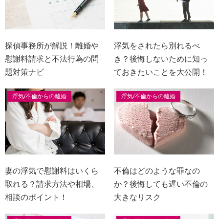
探偵事務所が解説！離婚や
浮気をされたら別れるべ
慰謝料請求と不法行為の問
き？後悔しないために知っ
題対策ナビ
ておきたいことを大公開！
浮気/不倫からの離婚
浮気/不倫からの離婚
妻の浮気で慰謝料はいくら
不倫はどのような罪なの
取れる？請求方法や相場、
か？後悔しても遅い不倫の
相談のポイント！
大きなリスク