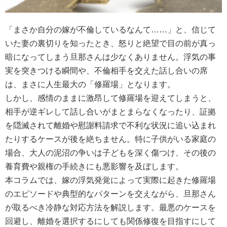
「まさか自分の嫁が不倫しているなんて……」と、信じて
いた妻の裏切りを知ったとき、怒りと絶望で目の前が真っ
暗になってしまう旦那さんは少なくありません。浮気の事
実を突きつける瞬間や、不倫相手を交えた話し合いの席
は、まさに人生最大の「修羅場」となります。
しかし、感情のままに激昂して修羅場を迎えてしまうと、
相手が逆ギレして話し合いがまとまらなくなったり、証拠
を隠滅されて離婚や慰謝料請求で不利な状況に追い込まれ
たりするケースが後を絶ちません。特に子供がいる家庭の
場合、大人の泥沼の争いは子どもを深く傷つけ、その後の
養育費や親権の手続きにも悪影響を及ぼします。
本コラムでは、嫁の浮気発覚によって実際に起きた修羅場
のエピソードや典型的なパターンを交えながら、旦那さん
が取るべき冷静な対応方法を解説します。最悪のケースを
回避し、離婚を選択するにしても関係修復を目指すにして