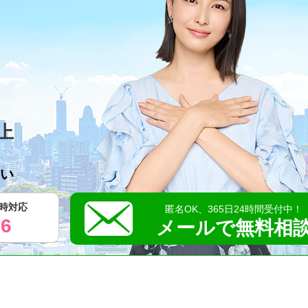
上
い
3時対応
匿名OK、365日24時間受付中！
56
メールで無料相