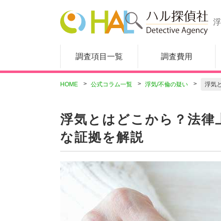
浮
調査項目一覧
調査費用
HOME
公式コラム一覧
浮気/不倫の疑い
浮気
浮気とはどこから？法律
な証拠を解説