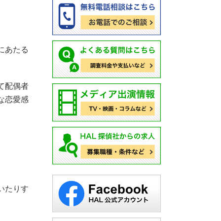
にあたる
て配偶者
な恋愛感
いたりす