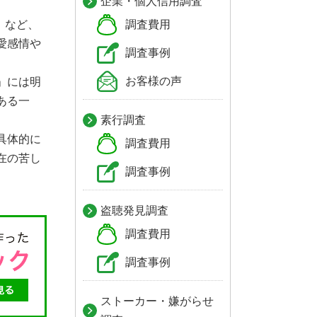
企業・個人信用調査
」など、
調査費用
愛感情や
調査事例
お客様の声
」には明
ある一
素行調査
具体的に
調査費用
在の苦し
調査事例
盗聴発見調査
調査費用
調査事例
ストーカー・嫌がらせ