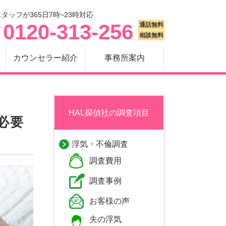
タッフが365日7時~23時対応
0120-313-256
通話無料
相談無料
カウンセラー紹介
事務所案内
HAL探偵社の調査項目
必要
浮気・不倫調査
調査費用
調査事例
お客様の声
夫の浮気