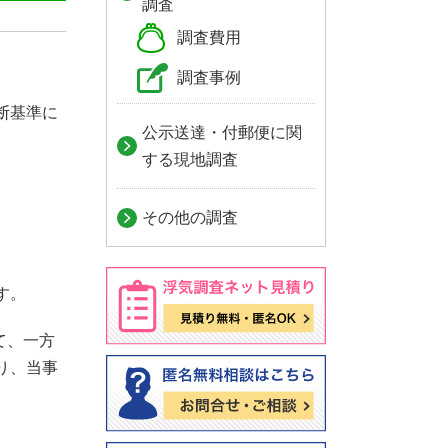
調査
調査費用
調査事例
断基準に
公示送達・付郵便に関
する現地調査
その他の調査
す。
て、一方
り、当事