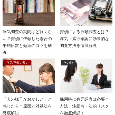
浮気調査の期間はどれくら
探偵による行動調査とは？
い？探偵に依頼した場合の
浮気・素行確認に効果的な
平均日数と短縮のコツを解
調査方法を徹底解説
説
浮気/不倫の疑い
その他
「夫の様子がおかしい」と
採用時に身元調査は必要？
感じたら？原因と対処法を
方法・注意点・法的リスク
徹底解説
を徹底解説！