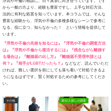
浮気や不倫の相談に、日々真摯に向き合っています。です
から一般の方より、経験も豊富ですし、上手な対応方法、
法的に有利な処置を知っています。本コラムでは、そんな
豊富な経験から、浮気や不倫の多種多様なシーンで参考に
なる、役に立つ、知らなかった！ という情報を提供して
います。
『浮気や不倫の兆候を知るには』
『浮気や不倫の調査方法
は』
『浮気や不倫から復活するには』
『残念ながら離婚す
る場合は』
『離婚届の出し方』
『離婚届不受理申請とは
何？』
『相手がLGBTだったら？』
などなど、読んでいただ
ければ、難しい選択を前にしても落ち着いて対処できるよ
うになるはずです。賢く対処するための参考にしてくださ
い。
その他
家出/人探しの調査