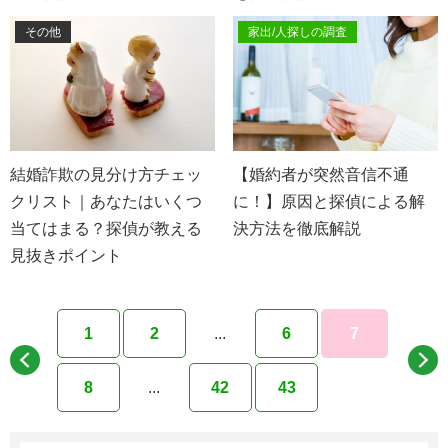
その他
家出/人探しの調査
結婚詐欺の見分け方チェッ
【婚約者が突然音信不通
クリスト｜あなたはいくつ
に！】原因と探偵による解
当てはまる？探偵が教える
決方法を徹底解説
見抜きポイント
1
2
...
6
7
8
...
42
43