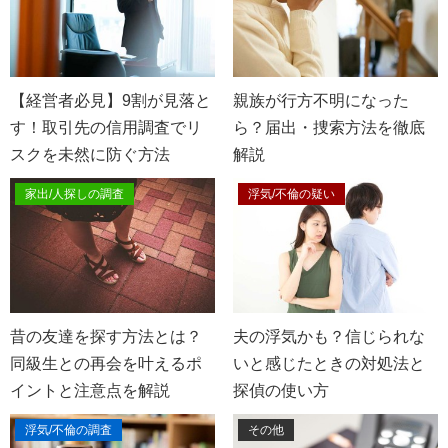
【経営者必見】9割が見落と
親族が行方不明になった
す！取引先の信用調査でリ
ら？届出・捜索方法を徹底
スクを未然に防ぐ方法
解説
家出/人探しの調査
浮気/不倫の疑い
昔の友達を探す方法とは？
夫の浮気かも？信じられな
同級生との再会を叶えるポ
いと感じたときの対処法と
イントと注意点を解説
探偵の使い方
浮気/不倫の調査
その他