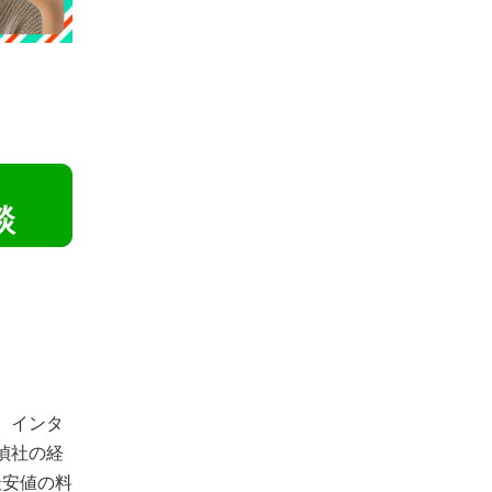
！
談
、インタ
偵社の経
最安値の料