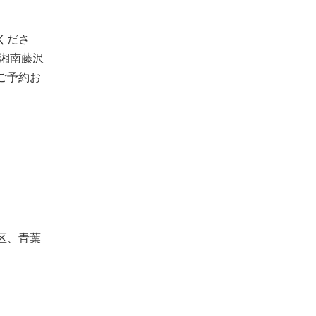
くださ
湘南藤沢
ご予約お
区、青葉