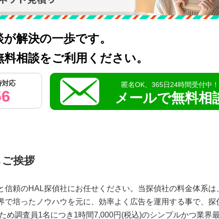
談が解決の一歩です。
無料相談をご利用ください。
時対応
匿名OK、365日24時間受付中
56
メールで無料相
らご挨拶
と信頼のHAL探偵社にお任せください。当探偵社の料金体系は
界で培ったノウハウを元に、効率よく広告を運用する事で、探
め調査員1名につき1時間7,000円(税込)のシンプルかつ業界