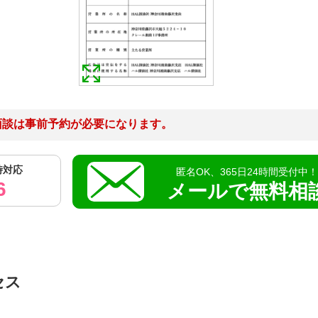
面談は事前予約が必要になります。
時対応
匿名OK、365日24時間受付中
6
メールで無料相
セス