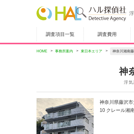
浮
調査項目一覧
調査費用
HOME
事務所案内
東日本エリア
神奈川湘南藤
神
浮気
神奈川県藤沢市大
10 クレール湘