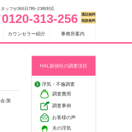
タッフが365日7時~23時対応
0120-313-256
通話無料
相談無料
カウンセラー紹介
事務所案内
HAL探偵社の調査項目
浮気・不倫調査
調査費用
会:第
調査事例
お客様の声
夫の浮気