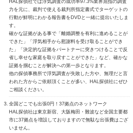
HAL探偵社では浮気調査の成功率97.3%業界屈指の調査
力を元に、裁判で使える裁判所指定書式でターゲットの
行動が鮮明にわかる報告書をDVDと一緒に提出いたしま
す。
確かな証拠がある事で「離婚調整を有利に進めることが
できた」「浮気相手から慰謝料を受け取ることができ
た」「決定的な証拠をパートナーに突きつけることで反
省し幸せな家庭を取り戻すことができた」など、確かな
証拠を掴むことが解決への第一歩となります。
他の探偵事務所で浮気調査が失敗した方や、無理だと言
われた方からご依頼頂くことが多い、HAL探偵社にぜひ
ご相談ください。
全国どこでも出張0円！37拠点のネットワーク
HAL探偵社は東京新宿、大阪梅田・難波など全国主要都
市に37拠点を増設しておりますので無駄な出張費はござ
いません。