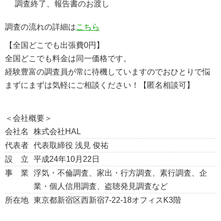
調査終了、報告書のお渡し
調査の流れの詳細は
こちら
【全国どこでも出張費0円】
全国どこでも料金は同一価格です。
経験豊富の調査員が常に待機していますのでおひとりで悩
まずにまずは気軽にご相談ください！【匿名相談可】
＜会社概要＞
会社名
株式会社HAL
代表者
代表取締役 浅見 俊祐
設 立
平成24年10月22日
事 業
浮気・不倫調査、家出・行方調査、素行調査、企
業・個人信用調査、盗聴発見調査など
所在地
東京都新宿区西新宿7-22-18オフィスK3階