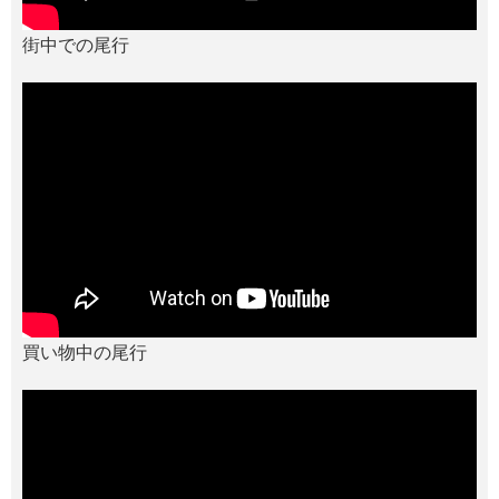
街中での尾行
買い物中の尾行