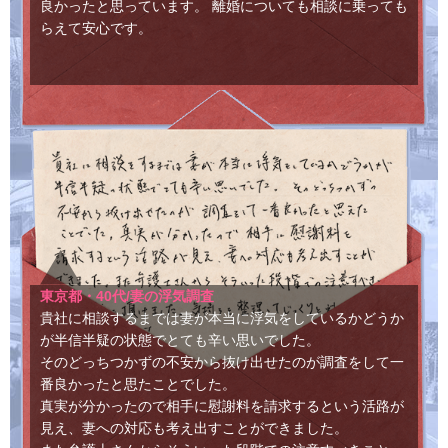
良かったと思っています。 離婚についても相談に乗っても
らえて安心です。
東京都・40代/妻の浮気調査
貴社に相談するまでは妻が本当に浮気をしているかどうか
が半信半疑の状態でとても辛い思いでした。
そのどっちつかずの不安から抜け出せたのが調査をして一
番良かったと思たことでした。
真実が分かったので相手に慰謝料を請求するという活路が
見え、妻への対応も考え出すことができました。