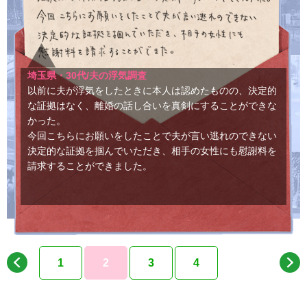
埼玉県・30代/夫の浮気調査
以前に夫が浮気をしたときに本人は認めたものの、決定的
な証拠はなく、離婚の話し合いを真剣にすることができな
かった。
今回こちらにお願いをしたことで夫が言い逃れのできない
決定的な証拠を掴んでいただき、相手の女性にも慰謝料を
請求することができました。
1
2
3
4