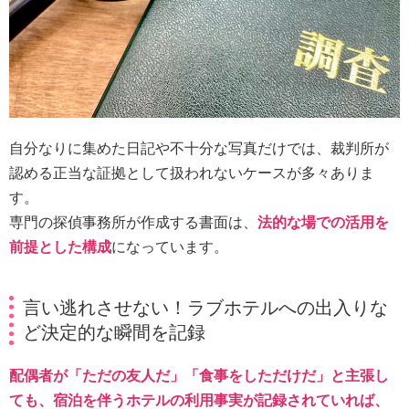
自分なりに集めた日記や不十分な写真だけでは、裁判所が
認める正当な証拠として扱われないケースが多々ありま
す。
専門の探偵事務所が作成する書面は、
法的な場での活用を
前提とした構成
になっています。
言い逃れさせない！ラブホテルへの出入りな
ど決定的な瞬間を記録
配偶者が「ただの友人だ」「食事をしただけだ」と主張し
ても、宿泊を伴うホテルの利用事実が記録されていれば、